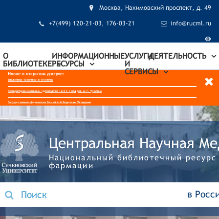
Москва, Нахимовский проспект, д. 49
+7(499) 120-21-03, 176-03-21
info@rucml.ru
О
ИНФОРМАЦИОННЫЕ
УСЛУГИ
ДЕЯТЕЛЬНОСТЬ
БИБЛИОТЕКЕ
РЕСУРСЫ
И
СЕРВИСЫ
Новое в открытом доступе:
Библиотека «Биоэтика» в 10 книгах
Респираторная медицина : руководство : в 5 т. / под ред. А. Г. Чучалина
Государственная фармакопея Российской Федерации XV издание
Центральная
Научная
Ме
Национальный библиотечный ресурс
фармации
в Росс